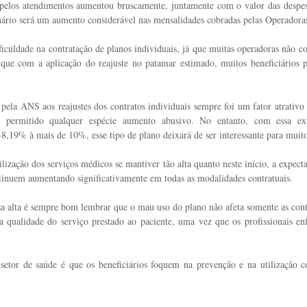
 pelos atendimentos aumentou bruscamente, juntamente com o valor das despes
enário será um aumento considerável nas mensalidades cobradas pelas Operadora
ficuldade na contratação de planos individuais, já que muitas operadoras não c
que com a aplicação do reajuste no patamar estimado, muitos beneficiários p
 pela ANS aos reajustes dos contratos individuais sempre foi um fator atrativo
 permitido qualquer espécie aumento abusivo. No entanto, com essa expe
8,19% à mais de 10%, esse tipo de plano deixará de ser interessante para muito
ilização dos serviços médicos se mantiver tão alta quanto neste início, a expect
tinuem aumentando significativamente em todas as modalidades contratuais.
sa alta é sempre bom lembrar que o mau uso do plano não afeta somente as contas
 qualidade do serviço prestado ao paciente, uma vez que os profissionais e
setor de saúde é que os beneficiários foquem na prevenção e na utilização c