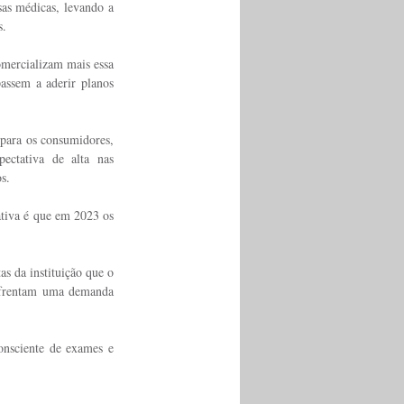
as médicas, levando a 
s.
omercializam mais essa 
assem a aderir planos 
 para os consumidores, 
ctativa de alta nas 
s.
ativa é que em 2023 os 
 da instituição que o 
nfrentam uma demanda 
onsciente de exames e 