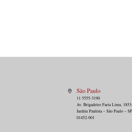
São Paulo
11 5555-3190
Av. Brig
adeiro Faria Lima, 1853
PÁGINA DA SAÚDE | Cartões
DEBA
Jardim Paulista – São Paulo – S
de desconto em saúde: o
afas
01452-001
desafio de regular sem
prec
descaracterizar
gar
plan