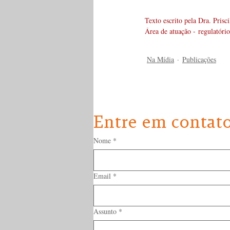
Texto escrito pela Dra. Prisci
Área de atuação - regulatóri
Na Mídia
Publicações
Entre em contat
Nome
*
Email
*
Assunto
*