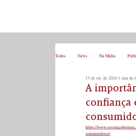
Todos
News
Na Mídia
Publ
13 de set. de 2024
1 min de l
A importân
confiança 
consumido
https://www.revistacobertura
consumidores/