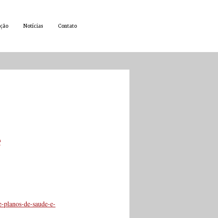
ção
Notícias
Contato
e
e-planos-de-saude-e-