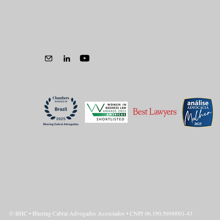
MIGALHAS | A ouvidoria
como instrumento de
governança na saúde
suplementar
Política de Privacidade
© BHC • Bhering Cabral Advogados Associados • CNPJ 06.190.569/0001-43