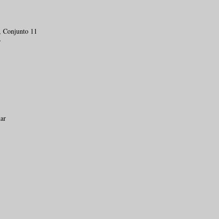
, Conjunto 11
TE JURÍDICO | TJ-SP
P
ta aplicação de
edente do STJ que
ante manutenção de
o de saúde
dar