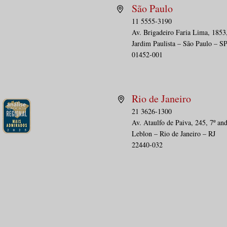
São Paulo
11 5555-3190
Av. Brig
adeiro Faria Lima, 1853
PÁGINA DA SAÚDE | Cartões
DEBA
Jardim Paulista – São Paulo – S
de desconto em saúde: o
afas
01452-001
desafio de regular sem
prec
descaracterizar
gar
plan
Rio de Janeiro
21 3626-1300
Av. Ataulfo de Paiva, 245, 7º an
Leblon – Rio de Janeiro – RJ
22440-032