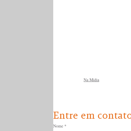
Na Mídia
Entre em contat
Nome
*