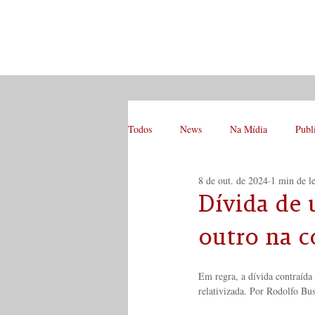
Todos
News
Na Mídia
Publ
8 de out. de 2024
1 min de le
Dívida de 
outro na 
Em regra, a dívida contraída 
relativizada. Por Rodolfo Bu