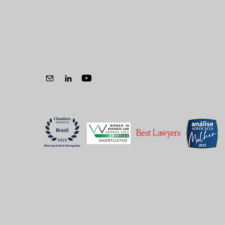
MIGALHAS | A ouvidoria
como instrumento de
governança na saúde
suplementar
Política de Privacidade