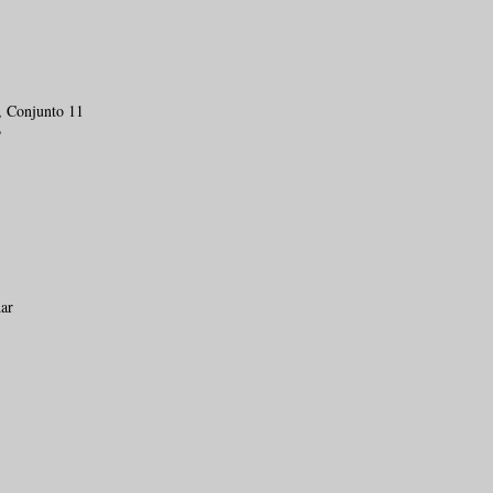
, Conjunto 11
TE JURÍDICO | TJ-SP
P
ta aplicação de
edente do STJ que
ante manutenção de
o de saúde
dar