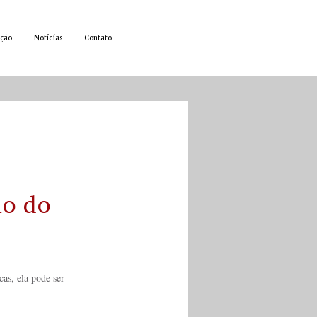
ção
Notícias
Contato
io do
as, ela pode ser 