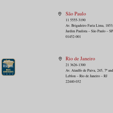
São Paulo
11 5555-3190
Av. Brig
adeiro Faria Lima, 1853
PÁGINA DA SAÚDE | Cartões
DEBA
Jardim Paulista – São Paulo – S
de desconto em saúde: o
afas
01452-001
desafio de regular sem
prec
descaracterizar
gar
plan
Rio de Janeiro
21 3626-1300
Av. Ataulfo de Paiva, 245, 7º an
Leblon – Rio de Janeiro – RJ
22440-032