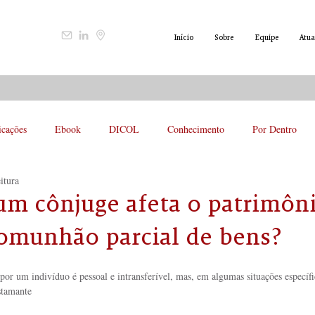
Início
Sobre
Equipe
Atua
icações
Ebook
DICOL
Conhecimento
Por Dentro
itura
um cônjuge afeta o patrimôn
comunhão parcial de bens?
por um indivíduo é pessoal e intransferível, mas, em algumas situações específic
stamante