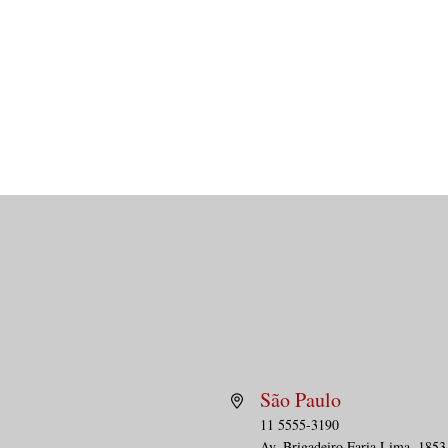
PÁGINA DA SAÚDE | Cartões
DEBA
de desconto em saúde: o
afas
São Paulo
desafio de regular sem
prec
11 5555-3190
descaracterizar
gar
plan
Av. Brig
adeiro Faria Lima, 1853