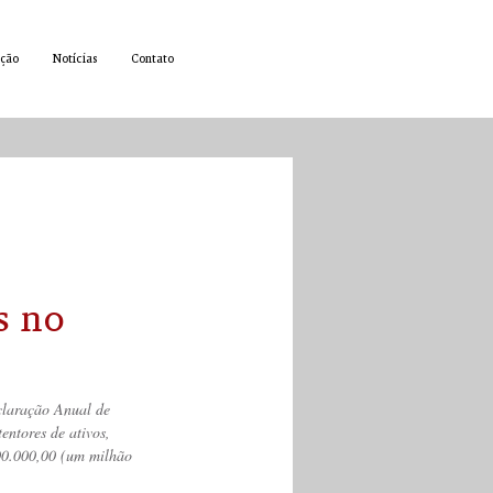
ção
Notícias
Contato
s no
claração Anual de 
entores de ativos, 
000.000,00 (um milhão 