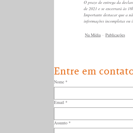
O prazo de entrega da declar
de 2021 e se encerrará às 18
Importante destacar que a nã
informações incompletas ou i
Na Mídia
Publicações
Entre em contat
Nome
*
Email
*
Assunto
*