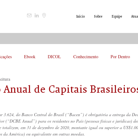
Início
Sobre
Equipe
Atua
icações
Ebook
DICOL
Conhecimento
Por Dentro
eitura
 Anual de Capitais Brasileiro
ar 3.624, do Banco Central do Brasil (“Bacen”) é obrigatória a entrega da De
ior (“DCBE Anual”) para os residentes no País (pessoas físicas e jurídicas) det
que totalizem, em 31 de dezembro de 2020, montante igual ou superior a US$1.
os da América) ou equivalente em outras moedas.