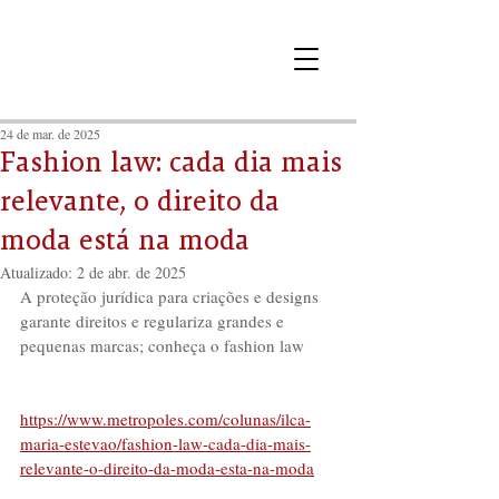
24 de mar. de 2025
Fashion law: cada dia mais
relevante, o direito da
moda está na moda
Atualizado:
2 de abr. de 2025
A proteção jurídica para criações e designs 
garante direitos e regulariza grandes e 
pequenas marcas; conheça o fashion law
https://www.metropoles.com/colunas/ilca-
maria-estevao/fashion-law-cada-dia-mais-
relevante-o-direito-da-moda-esta-na-moda