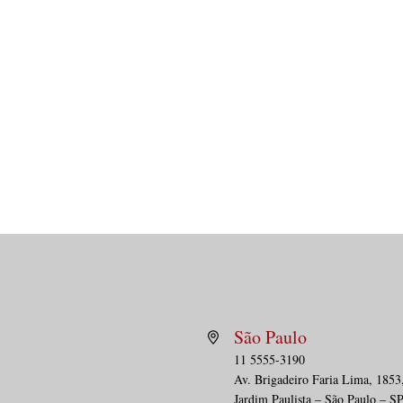
São Paulo
11 5555-3190
Av. Brig
adeiro Faria Lima, 1853
PÁGINA DA SAÚDE | Cartões
DEBA
Jardim Paulista – São Paulo – S