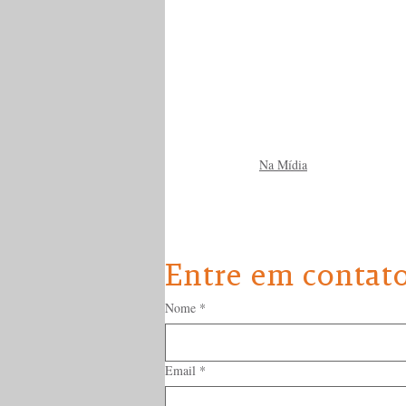
Na Mídia
Entre em contat
Nome
*
Email
*