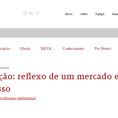
Início
Sobre
Equipe
Atua
icações
Ebook
DICOL
Conhecimento
Por Dentro
leitura
ação: reflexo de um mercado
sso
icializacao-suplementar/