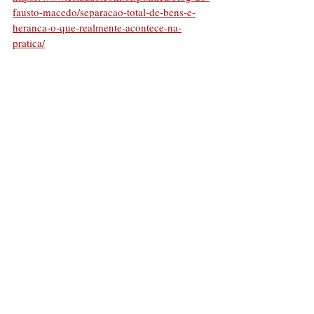
fausto-macedo/separacao-total-de-bens-e-
heranca-o-que-realmente-acontece-na-
pratica/