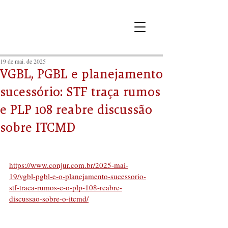
19 de mai. de 2025
VGBL, PGBL e planejamento
sucessório: STF traça rumos
e PLP 108 reabre discussão
sobre ITCMD
https://www.conjur.com.br/2025-mai-
19/vgbl-pgbl-e-o-planejamento-sucessorio-
stf-traca-rumos-e-o-plp-108-reabre-
discussao-sobre-o-itcmd/