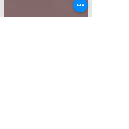
10 de dez. de 2025
2 min de leitura