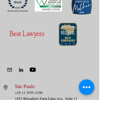
São Paulo
+55 11 5555-3190
1853 Brigadeiro Faria Lima Ave., Suite 11
Jardim Paulista – São Paulo – SP
01452-001
–
Brazil
Rio de Janeiro
+55 21 3626-1300