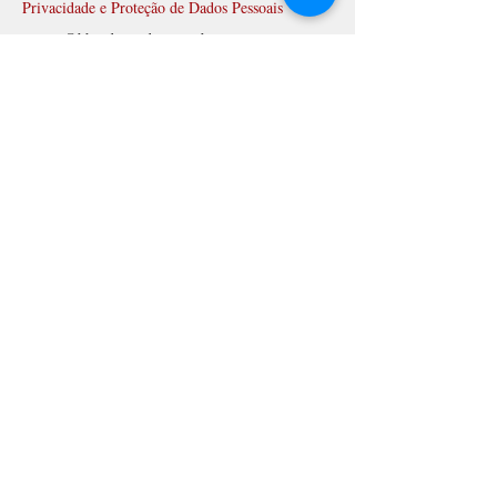
Privacidade e Proteção de Dados Pessoais
mcano@bhcadvogados.com.br
Matheus Outeda Fernandes
Contencioso Cível
mouteda@bhcadvogados.com.br
Oséias de Andrade