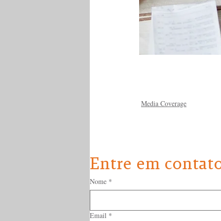
Media Coverage
Entre em contat
Nome
*
Email
*