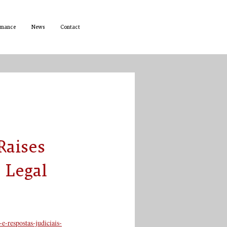
rmance
News
Contact
Raises
 Legal
e-respostas-judiciais-