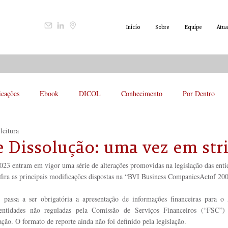
Início
Sobre
Equipe
Atua
icações
Ebook
DICOL
Conhecimento
Por Dentro
leitura
 e Dissolução: uma vez em str
2023 entram em vigor uma série de alterações promovidas na legislação das enti
nfira as principais modificações dispostas na “BVI Business CompaniesActof 20
:
 passa a ser obrigatória a apresentação de informações financeiras para o 
entidades não reguladas pela Comissão de Serviços Financeiros (“FSC”) e
ão. O formato de reporte ainda não foi definido pela legislação.