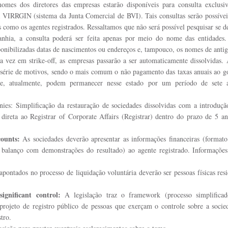
nomes dos diretores das empresas estarão disponíveis para consulta exclusiv
ema VIRRGIN (sistema da Junta Comercial de BVI). Tais consultas serão possíve
s como os agentes registrados. Ressaltamos que não será possível pesquisar se d
hia, a consulta poderá ser feita apenas por meio do nome das entidades. 
ponibilizadas datas de nascimentos ou endereços e, tampouco, os nomes de antig
a vez em strike-off, as empresas passarão a ser automaticamente dissolvidas
 série de motivos, sendo o mais comum o não pagamento das taxas anuais ao g
e, atualmente, podem permanecer nesse estado por um período de sete an
nies: Simplificação da restauração de sociedades dissolvidas com a introduç
 direta ao Registrar of Corporate Affairs (Registrar) dentro do prazo de 5 ano
ounts:
 As sociedades deverão apresentar as informações financeiras (formato 
 balanço com demonstrações do resultado) ao agente registrado. Informações 
 apontados no processo de liquidação voluntária deverão ser pessoas físicas res
ignificant control:
 A legislação traz o framework (processo simplificad
projeto de registro público de pessoas que exerçam o controle sobre a socie
tro.