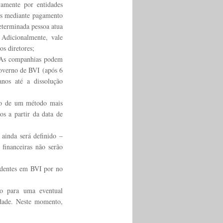
amente por entidades 
is mediante pagamento 
eterminada pessoa atua 
Adicionalmente, vale 
os diretores;
. As companhias podem 
overno de BVI (após 6 
os até a dissolução 
ão de um método mais 
s a partir da data de 
ainda será definido – 
financeiras não serão 
identes em BVI por no 
o para uma eventual 
dade. Neste momento, 