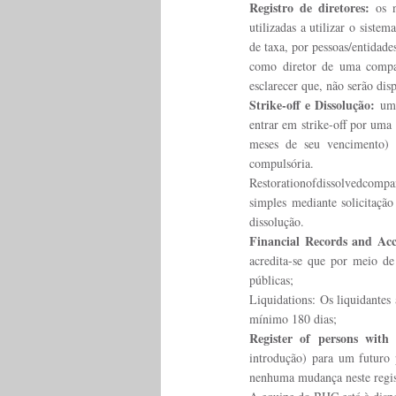
Registro de diretores:
 os 
utilizadas a utilizar o sist
de taxa, por pessoas/entidade
como diretor de uma compan
esclarecer que, não serão dis
Strike-off e Dissolução:
 um
entrar em strike-off por uma
meses de seu vencimento) 
compulsória.
Restorationofdissolvedcompa
simples mediante solicitação
dissolução.
Financial Records and Acc
acredita-se que por meio de
públicas;
Liquidations: Os liquidantes
mínimo 180 dias;
Register of persons with s
introdução) para um futuro 
nenhuma mudança neste regis