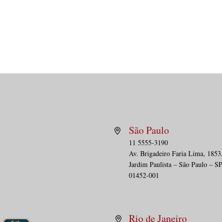
São Paulo
11 5555-3190
Av. Brig
adeiro Faria Lima, 1853
STJ define tese em recurso
Plan
Jardim Paulista – São Paulo – S
representativo da
Suce
01452-001
controvérsia patrocinado
pelo Bhering
Cabral Advogados
Rio de Janeiro