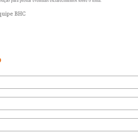
sição para prestar eventuais esclarecimentos sobre o tema.
Equipe BHC
o