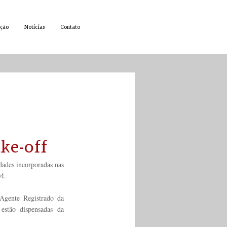
ção
Notícias
Contato
ike-off
dades incorporadas nas 
04.
Agente Registrado da 
stão dispensadas da 