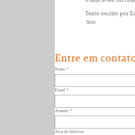
A equipe do BHC está à dispo
Texto escrito por 
News
Entre em contat
Nome
*
Email
*
Assunto
*
Área de Interesse