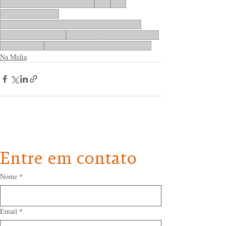
Bhering Cabral Advogados
BHC
ANS
Planos de Saúde
Agência Nacional de Saúde Suplementar
Direito Regulatório
Aline Gonçalves Lourenço
Fiscalização
Administradoras de Benefícios
Na Mídia
Entre em contato
Nome
*
Email
*