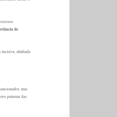
rocessos 
rtância de 
incisiva, alinhada 
 sancionador, mas 
novo patamar das 