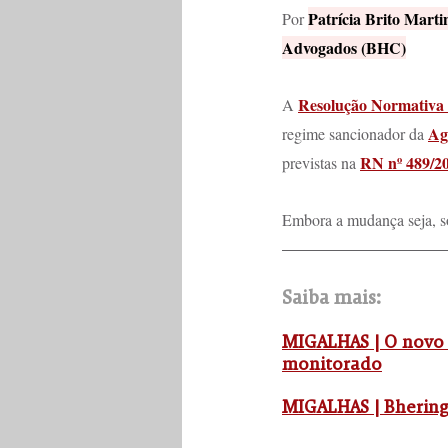
Patrícia Brito Marti
Por 
Advogados (BHC)
Resolução Normativa 
A 
Ag
regime sancionador da 
RN nº 489/2
previstas na 
Embora a mudança seja, sob
Saiba mais:
MIGALHAS | O novo 
monitorado
MIGALHAS | Bhering