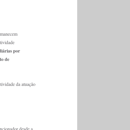
ermanecem 
tividade 
diárias por 
o de 
etividade da atuação 
ncionador desde a 