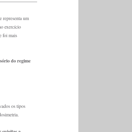
ue representa um 
o exercício 
 foi mais 
asório do regime 
ados os tipos 
dosimetria.
sujeitas a 