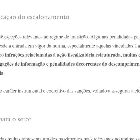
icação do escalonamento
 exceções relevantes ao regime de transição. Algumas penalidades p
esde a entrada em vigor da norma, especialmente aquelas vinculadas à a
infrações relacionadas à ação fiscalizatória estruturada, multas 
mo 
gações de informação e penalidades decorrentes do descumpriment
ia
.
o caráter instrumental e coercitivo das sanções, voltado a assegurar a ef
para o setor
 das multas representa um dos movimentos mais relevantes no regime sa