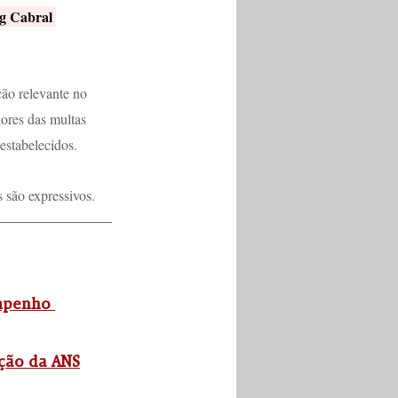
g Cabral 
ão relevante no 
lores das multas 
 estabelecidos.
s são expressivos.
mpenho 
ação da ANS