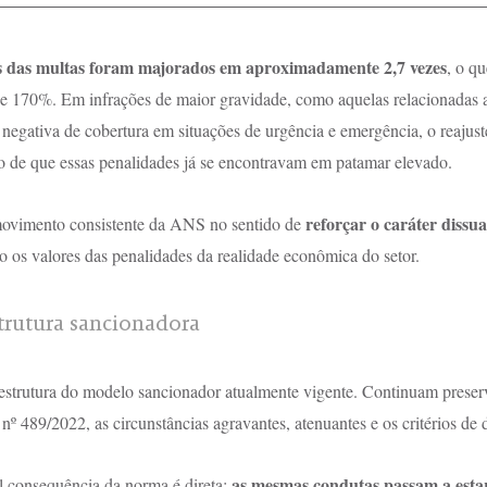
es das multas foram majorados em aproximadamente 2,7 vezes
, o q
 170%. Em infrações de maior gravidade, como aquelas relacionadas a
à negativa de cobertura em situações de urgência e emergência, o reajuste
to de que essas penalidades já se encontravam em patamar elevado.
reforçar o caráter dissu
movimento consistente da ANS no sentido de 
o os valores das penalidades da realidade econômica do setor.
rutura sancionadora
estrutura do modelo sancionador atualmente vigente. Continuam preserv
 nº 489/2022, as circunstâncias agravantes, atenuantes e os critérios de 
as mesmas condutas passam a estar 
l consequência da norma é direta: 