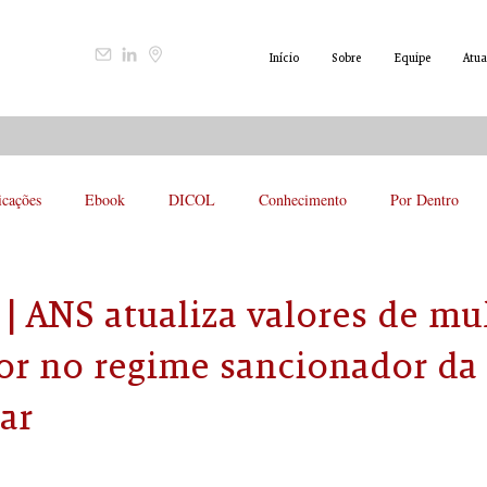
Início
Sobre
Equipe
Atua
icações
Ebook
DICOL
Conhecimento
Por Dentro
 ANS atualiza valores de mul
gor no regime sancionador da
ar