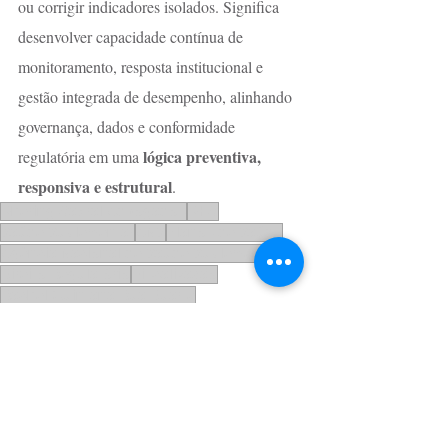
ou corrigir indicadores isolados. Significa 
desenvolver capacidade contínua de 
monitoramento, resposta institucional e 
gestão integrada de desempenho, alinhando 
governança, dados e conformidade 
lógica preventiva, 
regulatória em uma 
responsiva e estrutural
.
Bhering Cabral Advogados
BHC
Saúde Suplementar
ANS
Planos de Saúde
Agência Nacional de Saúde Suplementar
Direito Regulatório
Fiscalização
Rachel Quintana Rua Duarte
Índice Geral de Reclamações
Na Mídia